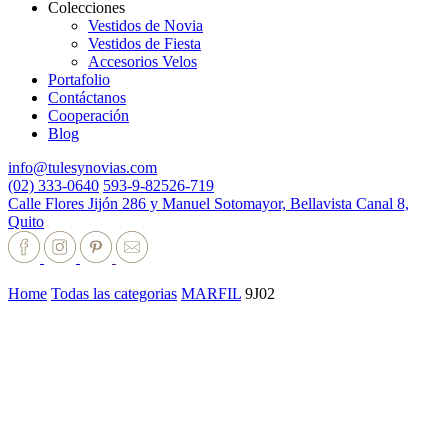
Colecciones
Vestidos de Novia
Vestidos de Fiesta
Accesorios Velos
Portafolio
Contáctanos
Cooperación
Blog
info@tulesynovias.com
(02) 333-0640
593-9-82526-719
Calle Flores Jijón 286 y Manuel Sotomayor, Bellavista Canal 8,
Quito
Home
Todas las categorias
MARFIL
9J02