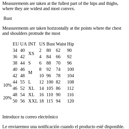
Measurements are taken at the fullest part of the hips and thighs,
where they are widest and most convex.
Bust
Measurements are taken horizontally at the points where the chest
and shoulders protrude the most
EU
UA
INT
US
Bust
Waist
Hip
34
40
2
80
62
90
XS
36
42
4
84
66
92
38
44
S
6
88
70
96
40
46
8
92
74
100
M
42
48
10
96
78
104
44
55
L
12
100
82
108
10%
46
52
XL
14
105
86
112
48
54
XL
16
110
90
116
20%
50
56
XXL
18
115
94
120
Introduce tu correo electrónico
Le enviaremos una notificación cuando el producto esté disponible.