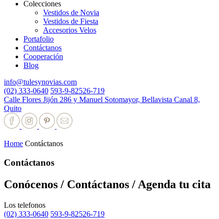
Colecciones
Vestidos de Novia
Vestidos de Fiesta
Accesorios Velos
Portafolio
Contáctanos
Cooperación
Blog
info@tulesynovias.com
(02) 333-0640
593-9-82526-719
Calle Flores Jijón 286 y Manuel Sotomayor, Bellavista Canal 8,
Quito
Home
Contáctanos
Contáctanos
Conócenos / Contáctanos / Agenda tu cita
Los telefonos
(02) 333-0640
593-9-82526-719