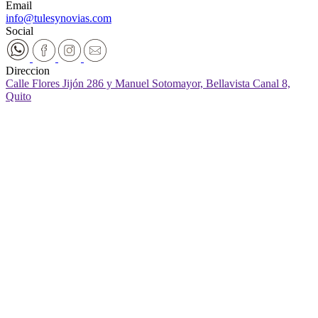
Email
info@tulesynovias.com
Social
Direccion
Calle Flores Jijón 286 y Manuel Sotomayor, Bellavista Canal 8,
Quito