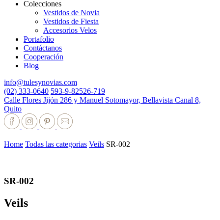
Colecciones
Vestidos de Novia
Vestidos de Fiesta
Accesorios Velos
Portafolio
Contáctanos
Cooperación
Blog
info@tulesynovias.com
(02) 333-0640
593-9-82526-719
Calle Flores Jijón 286 y Manuel Sotomayor, Bellavista Canal 8,
Quito
Home
Todas las categorias
Veils
SR-002
SR-002
Veils