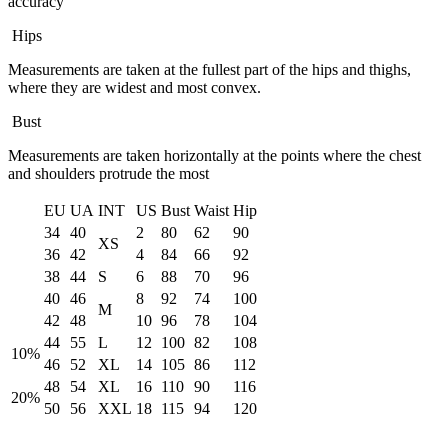
accuracy
Hips
Measurements are taken at the fullest part of the hips and thighs,
where they are widest and most convex.
Bust
Measurements are taken horizontally at the points where the chest
and shoulders protrude the most
EU
UA
INT
US
Bust
Waist
Hip
34
40
2
80
62
90
XS
36
42
4
84
66
92
38
44
S
6
88
70
96
40
46
8
92
74
100
M
42
48
10
96
78
104
44
55
L
12
100
82
108
10%
46
52
XL
14
105
86
112
48
54
XL
16
110
90
116
20%
50
56
XXL
18
115
94
120