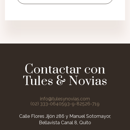
Contactar con
Tules & Novias
info@tulesynovias.com
(02) 333-0640
593-9-82526-719
Calle Flores Jijón 286 y Manuel Sotomayor,
Bellavista Canal 8, Quito