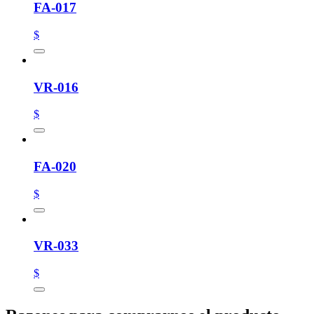
FA-017
$
VR-016
$
FA-020
$
VR-033
$