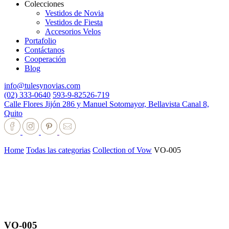
Colecciones
Vestidos de Novia
Vestidos de Fiesta
Accesorios Velos
Portafolio
Contáctanos
Cooperación
Blog
info@tulesynovias.com
(02) 333-0640
593-9-82526-719
Calle Flores Jijón 286 y Manuel Sotomayor, Bellavista Canal 8,
Quito
Home
Todas las categorias
Collection of Vow
VO-005
VO-005