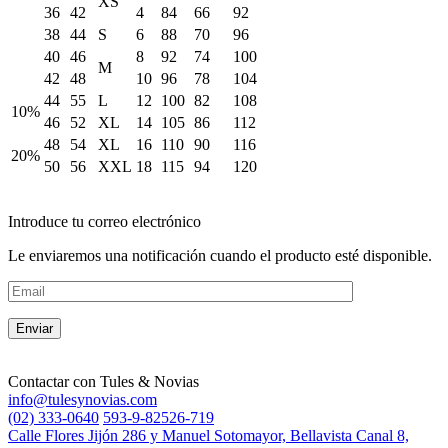
XS
36
42
4
84
66
92
38
44
S
6
88
70
96
40
46
8
92
74
100
M
42
48
10
96
78
104
44
55
L
12
100
82
108
10%
46
52
XL
14
105
86
112
48
54
XL
16
110
90
116
20%
50
56
XXL
18
115
94
120
Introduce tu correo electrónico
Le enviaremos una notificación cuando el producto esté disponible.
Contactar con
Tules & Novias
info@tulesynovias.com
(02) 333-0640
593-9-82526-719
Calle Flores Jijón 286 y Manuel Sotomayor, Bellavista Canal 8,