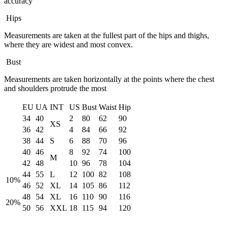
accuracy
Hips
Measurements are taken at the fullest part of the hips and thighs,
where they are widest and most convex.
Bust
Measurements are taken horizontally at the points where the chest
and shoulders protrude the most
EU
UA
INT
US
Bust
Waist
Hip
34
40
2
80
62
90
XS
36
42
4
84
66
92
38
44
S
6
88
70
96
40
46
8
92
74
100
M
42
48
10
96
78
104
44
55
L
12
100
82
108
10%
46
52
XL
14
105
86
112
48
54
XL
16
110
90
116
20%
50
56
XXL
18
115
94
120