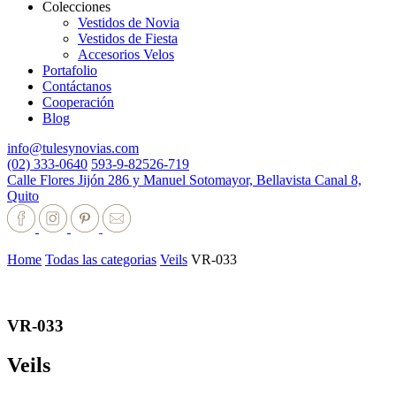
Colecciones
Vestidos de Novia
Vestidos de Fiesta
Accesorios Velos
Portafolio
Contáctanos
Cooperación
Blog
info@tulesynovias.com
(02) 333-0640
593-9-82526-719
Calle Flores Jijón 286 y Manuel Sotomayor, Bellavista Canal 8,
Quito
Home
Todas las categorias
Veils
VR-033
VR-033
Veils