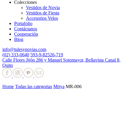
Colecciones
Vestidos de Novia
Vestidos de Fiesta
Accesorios Velos
Portafolio
Contáctanos
Cooperación
Blog
info@tulesynovias.com
(02) 333-0640
593-9-82526-719
Calle Flores Jijón 286 y Manuel Sotomayor, Bellavista Canal 8,
Quito
Home
Todas las categorias
Mriya
MR-006