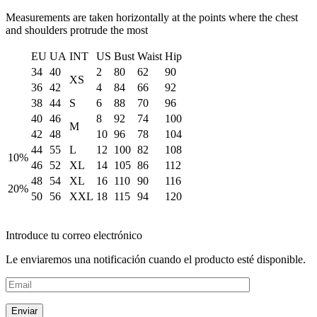
Measurements are taken horizontally at the points where the chest
and shoulders protrude the most
EU
UA
INT
US
Bust
Waist
Hip
34
40
2
80
62
90
XS
36
42
4
84
66
92
38
44
S
6
88
70
96
40
46
8
92
74
100
M
42
48
10
96
78
104
44
55
L
12
100
82
108
10%
46
52
XL
14
105
86
112
48
54
XL
16
110
90
116
20%
50
56
XXL
18
115
94
120
Introduce tu correo electrónico
Le enviaremos una notificación cuando el producto esté disponible.