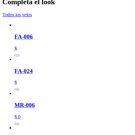
Completa el look
Todos los velos
FA-006
$
FA-024
$
MR-006
$ 0