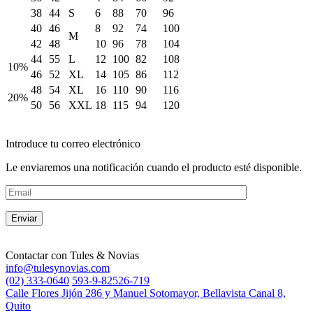
38
44
S
6
88
70
96
40
46
8
92
74
100
M
42
48
10
96
78
104
44
55
L
12
100
82
108
10%
46
52
XL
14
105
86
112
48
54
XL
16
110
90
116
20%
50
56
XXL
18
115
94
120
Introduce tu correo electrónico
Le enviaremos una notificación cuando el producto esté disponible.
Contactar con
Tules & Novias
info@tulesynovias.com
(02) 333-0640
593-9-82526-719
Calle Flores Jijón 286 y Manuel Sotomayor, Bellavista Canal 8,
Quito