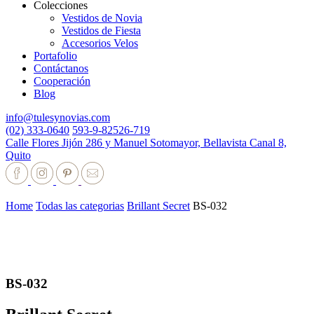
Colecciones
Vestidos de Novia
Vestidos de Fiesta
Accesorios Velos
Portafolio
Contáctanos
Cooperación
Blog
info@tulesynovias.com
(02) 333-0640
593-9-82526-719
Calle Flores Jijón 286 y Manuel Sotomayor, Bellavista Canal 8,
Quito
Home
Todas las categorias
Brillant Secret
BS-032
BS-032