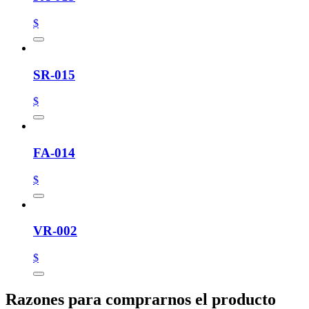
$
SR-015
$
FA-014
$
VR-002
$
Razones para comprarnos el producto