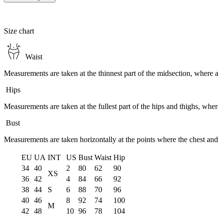
Size chart
Waist
Measurements are taken at the thinnest part of the midsection, where
Hips
Measurements are taken at the fullest part of the hips and thighs, whe
Bust
Measurements are taken horizontally at the points where the chest and
EU
UA
INT
US
Bust
Waist
Hip
34
40
2
80
62
90
XS
36
42
4
84
66
92
38
44
S
6
88
70
96
40
46
8
92
74
100
M
42
48
10
96
78
104