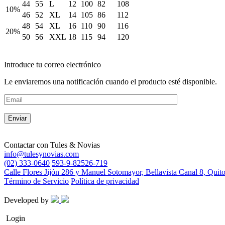
44
55
L
12
100
82
108
10%
46
52
XL
14
105
86
112
48
54
XL
16
110
90
116
20%
50
56
XXL
18
115
94
120
Introduce tu correo electrónico
Le enviaremos una notificación cuando el producto esté disponible.
Contactar con
Tules & Novias
info@tulesynovias.com
(02) 333-0640
593-9-82526-719
Calle Flores Jijón 286 y Manuel Sotomayor, Bellavista Canal 8, Quit
Término de Servicio
Política de privacidad
Developed by
Login