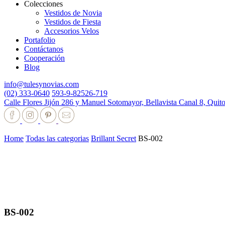
Colecciones
Vestidos de Novia
Vestidos de Fiesta
Accesorios Velos
Portafolio
Contáctanos
Cooperación
Blog
info@tulesynovias.com
(02) 333-0640
593-9-82526-719
Calle Flores Jijón 286 y Manuel Sotomayor, Bellavista Canal 8, Quit
Home
Todas las categorias
Brillant Secret
BS-002
BS-002