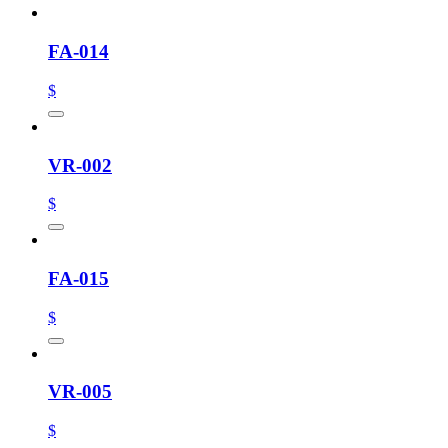
FA-014
$
VR-002
$
FA-015
$
VR-005
$