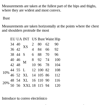
Measurements are taken at the fullest part of the hips and thighs,
where they are widest and most convex.
Bust
Measurements are taken horizontally at the points where the chest
and shoulders protrude the most
EU
UA
INT
US
Bust
Waist
Hip
34
40
2
80
62
90
XS
36
42
4
84
66
92
38
44
S
6
88
70
96
40
46
8
92
74
100
M
42
48
10
96
78
104
44
55
L
12
100
82
108
10%
46
52
XL
14
105
86
112
48
54
XL
16
110
90
116
20%
50
56
XXL
18
115
94
120
Introduce tu correo electrónico