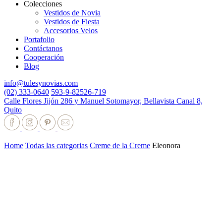
Colecciones
Vestidos de Novia
Vestidos de Fiesta
Accesorios Velos
Portafolio
Contáctanos
Cooperación
Blog
info@tulesynovias.com
(02) 333-0640
593-9-82526-719
Calle Flores Jijón 286 y Manuel Sotomayor, Bellavista Canal 8,
Quito
Home
Todas las categorias
Creme de la Creme
Eleonora