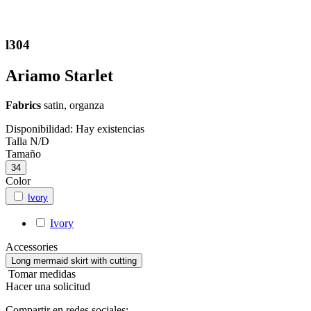
l304
Ariamo Starlet
Fabrics
satin, organza
Disponibilidad:
Hay existencias
Talla
N/D
Tamaño
34
Color
Ivory
Ivory
Accessories
Long mermaid skirt with cutting
Tomar medidas
Hacer una solicitud
Compartir en redes sociales: