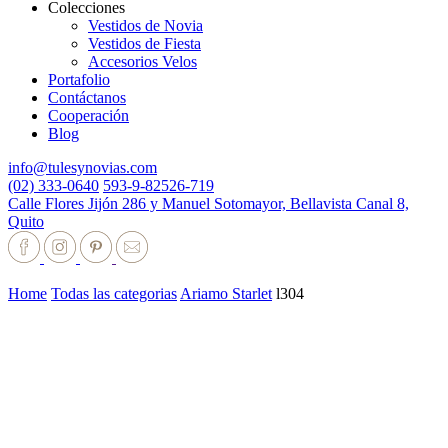
Colecciones
Vestidos de Novia
Vestidos de Fiesta
Accesorios Velos
Portafolio
Contáctanos
Cooperación
Blog
info@tulesynovias.com
(02) 333-0640
593-9-82526-719
Calle Flores Jijón 286 y Manuel Sotomayor, Bellavista Canal 8,
Quito
Home
Todas las categorias
Ariamo Starlet
l304