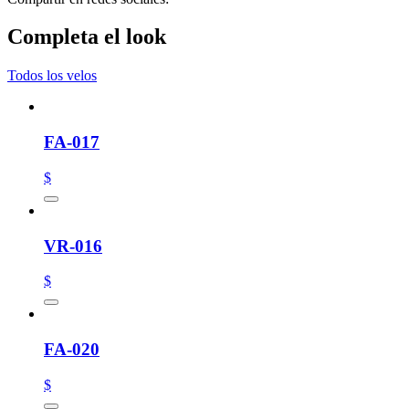
Completa el look
Todos los velos
FA-017
$
VR-016
$
FA-020
$