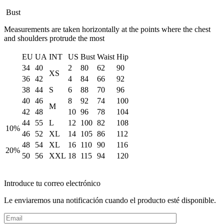
Bust
Measurements are taken horizontally at the points where the chest
and shoulders protrude the most
EU
UA
INT
US
Bust
Waist
Hip
34
40
2
80
62
90
XS
36
42
4
84
66
92
38
44
S
6
88
70
96
40
46
8
92
74
100
M
42
48
10
96
78
104
44
55
L
12
100
82
108
10%
46
52
XL
14
105
86
112
48
54
XL
16
110
90
116
20%
50
56
XXL
18
115
94
120
Introduce tu correo electrónico
Le enviaremos una notificación cuando el producto esté disponible.