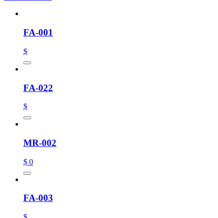
FA-001
$
FA-022
$
MR-002
$ 0
FA-003
$