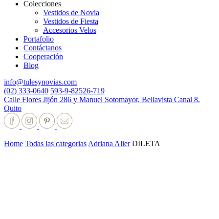
Colecciones
Vestidos de Novia
Vestidos de Fiesta
Accesorios Velos
Portafolio
Contáctanos
Cooperación
Blog
info@tulesynovias.com
(02) 333-0640
593-9-82526-719
Calle Flores Jijón 286 y Manuel Sotomayor, Bellavista Canal 8,
Quito
Home
Todas las categorias
Adriana Alier
DILETA