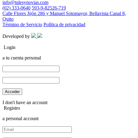
info@tulesynovias.com
(02) 333-0640
593-9-82526-719
Calle Flores Jijón 286 y Manuel Sotomayor, Bellavista Canal 8,
Quito
Término de Servicio
Política de privacidad
Developed by
Login
a tu cuenta personal
I don't have an account
Registro
a personal account