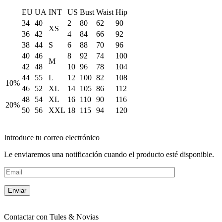
EU
UA
INT
US
Bust
Waist
Hip
34
40
2
80
62
90
XS
36
42
4
84
66
92
38
44
S
6
88
70
96
40
46
8
92
74
100
M
42
48
10
96
78
104
44
55
L
12
100
82
108
10%
46
52
XL
14
105
86
112
48
54
XL
16
110
90
116
20%
50
56
XXL
18
115
94
120
Introduce tu correo electrónico
Le enviaremos una notificación cuando el producto esté disponible.
Contactar con
Tules & Novias