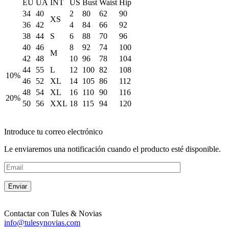
EU
UA
INT
US
Bust
Waist
Hip
34
40
2
80
62
90
XS
36
42
4
84
66
92
38
44
S
6
88
70
96
40
46
8
92
74
100
M
42
48
10
96
78
104
44
55
L
12
100
82
108
10%
46
52
XL
14
105
86
112
48
54
XL
16
110
90
116
20%
50
56
XXL
18
115
94
120
Introduce tu correo electrónico
Le enviaremos una notificación cuando el producto esté disponible.
Contactar con
Tules & Novias
info@tulesynovias.com