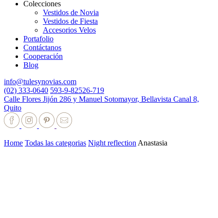
Colecciones
Vestidos de Novia
Vestidos de Fiesta
Accesorios Velos
Portafolio
Contáctanos
Cooperación
Blog
info@tulesynovias.com
(02) 333-0640
593-9-82526-719
Calle Flores Jijón 286 y Manuel Sotomayor, Bellavista Canal 8,
Quito
Home
Todas las categorias
Night reflection
Anastasia