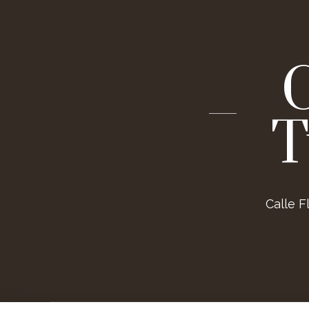
T
Calle F