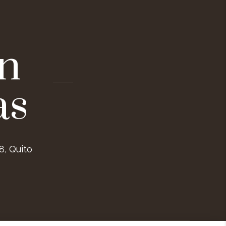
n
as
8, Quito