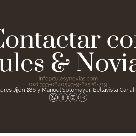
Contactar co
ules & Novi
info@tulesynovias.com
(02) 333-0640
593-9-82526-719
lores Jijón 286 y Manuel Sotomayor, Bellavista Canal 