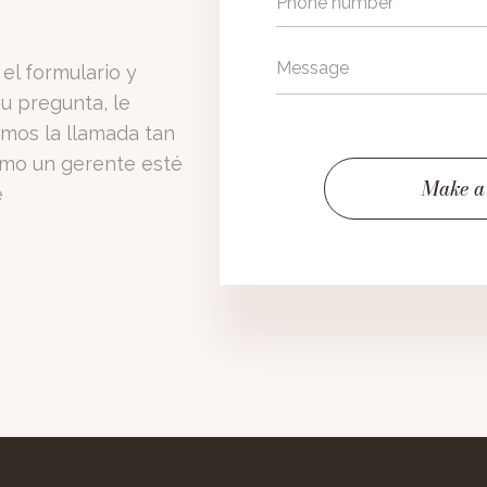
el formulario y
u pregunta, le
mos la llamada tan
mo un gerente esté
e