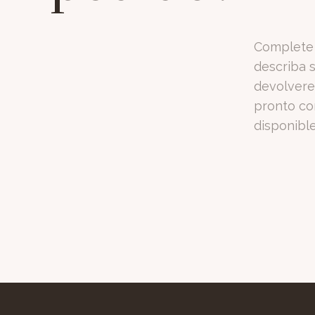
Complete 
describa s
devolvere
pronto co
disponibl