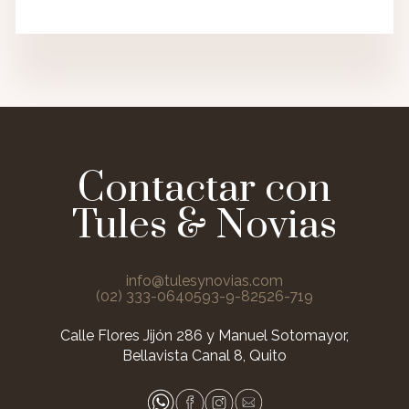
Contactar con
Tules & Novias
info@tulesynovias.com
(02) 333-0640
593-9-82526-719
Calle Flores Jijón 286 y Manuel Sotomayor,
Bellavista Canal 8, Quito