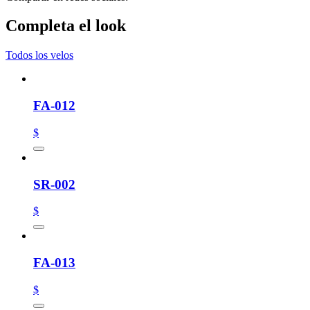
Completa el look
Todos los velos
FA-012
$
SR-002
$
FA-013
$