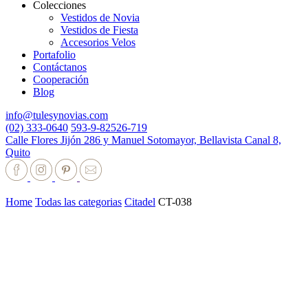
Colecciones
Vestidos de Novia
Vestidos de Fiesta
Accesorios Velos
Portafolio
Contáctanos
Cooperación
Blog
info@tulesynovias.com
(02) 333-0640
593-9-82526-719
Calle Flores Jijón 286 y Manuel Sotomayor, Bellavista Canal 8,
Quito
Home
Todas las categorias
Citadel
CT-038