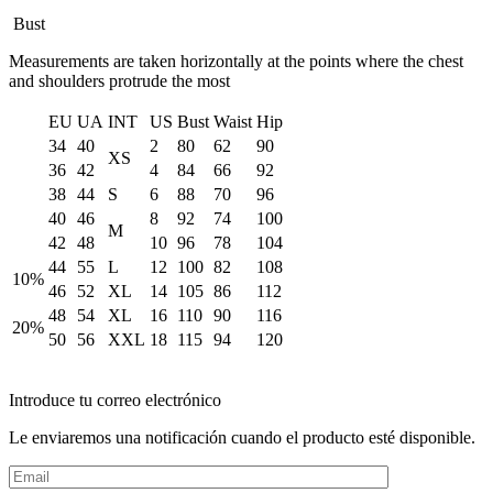
Bust
Measurements are taken horizontally at the points where the chest
and shoulders protrude the most
EU
UA
INT
US
Bust
Waist
Hip
34
40
2
80
62
90
XS
36
42
4
84
66
92
38
44
S
6
88
70
96
40
46
8
92
74
100
M
42
48
10
96
78
104
44
55
L
12
100
82
108
10%
46
52
XL
14
105
86
112
48
54
XL
16
110
90
116
20%
50
56
XXL
18
115
94
120
Introduce tu correo electrónico
Le enviaremos una notificación cuando el producto esté disponible.