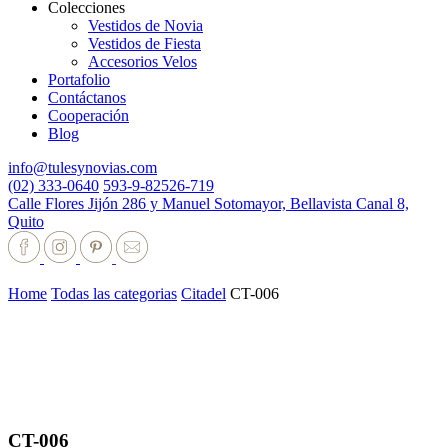
Colecciones
Vestidos de Novia
Vestidos de Fiesta
Accesorios Velos
Portafolio
Contáctanos
Cooperación
Blog
info@tulesynovias.com
(02) 333-0640
593-9-82526-719
Calle Flores Jijón 286 y Manuel Sotomayor, Bellavista Canal 8,
Quito
Home
Todas las categorias
Citadel
CT-006
CT-006