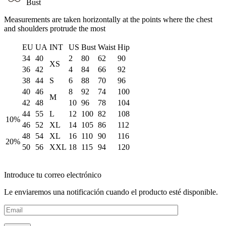
Bust
Measurements are taken horizontally at the points where the chest
and shoulders protrude the most
EU
UA
INT
US
Bust
Waist
Hip
34
40
2
80
62
90
XS
36
42
4
84
66
92
38
44
S
6
88
70
96
40
46
8
92
74
100
M
42
48
10
96
78
104
44
55
L
12
100
82
108
10%
46
52
XL
14
105
86
112
48
54
XL
16
110
90
116
20%
50
56
XXL
18
115
94
120
Introduce tu correo electrónico
Le enviaremos una notificación cuando el producto esté disponible.