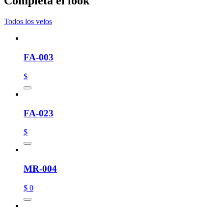
Completa el look
Todos los velos
FA-003
$
FA-023
$
MR-004
$ 0