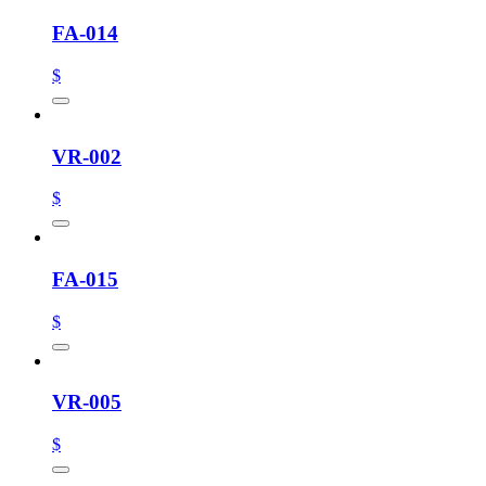
FA-014
$
VR-002
$
FA-015
$
VR-005
$