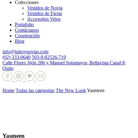
Colecciones
Vestidos de Novia
Vestidos de Fiesta
Accesorios Velos
Portafolio
Contáctanos
Cooperación
Blog
info@tulesynovias.com
(02) 333-0640
593-9-82526-719
Calle Flores Jijón 286 y Manuel Sotomayor, Bellavista Canal 8,
Quito
Home
Todas las categorias
The New Look
Yasmeen
Yasmeen