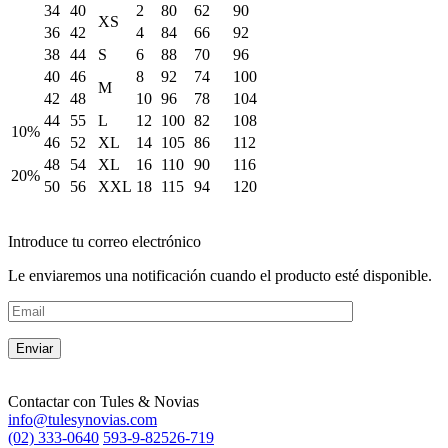
34
40
2
80
62
90
XS
36
42
4
84
66
92
38
44
S
6
88
70
96
40
46
8
92
74
100
M
42
48
10
96
78
104
44
55
L
12
100
82
108
10%
46
52
XL
14
105
86
112
48
54
XL
16
110
90
116
20%
50
56
XXL
18
115
94
120
Introduce tu correo electrónico
Le enviaremos una notificación cuando el producto esté disponible.
Contactar con
Tules & Novias
info@tulesynovias.com
(02) 333-0640
593-9-82526-719