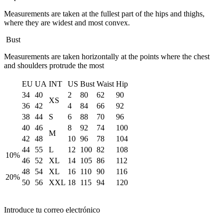
Measurements are taken at the fullest part of the hips and thighs,
where they are widest and most convex.
Bust
Measurements are taken horizontally at the points where the chest
and shoulders protrude the most
EU
UA
INT
US
Bust
Waist
Hip
34
40
2
80
62
90
XS
36
42
4
84
66
92
38
44
S
6
88
70
96
40
46
8
92
74
100
M
42
48
10
96
78
104
44
55
L
12
100
82
108
10%
46
52
XL
14
105
86
112
48
54
XL
16
110
90
116
20%
50
56
XXL
18
115
94
120
Introduce tu correo electrónico