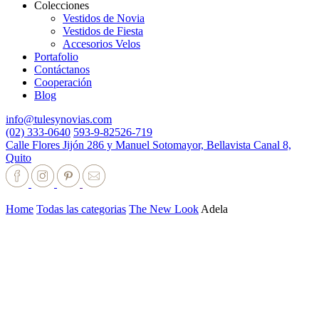
Colecciones
Vestidos de Novia
Vestidos de Fiesta
Accesorios Velos
Portafolio
Contáctanos
Cooperación
Blog
info@tulesynovias.com
(02) 333-0640
593-9-82526-719
Calle Flores Jijón 286 y Manuel Sotomayor, Bellavista Canal 8,
Quito
Home
Todas las categorias
The New Look
Adela