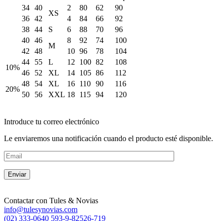
34
40
2
80
62
90
XS
36
42
4
84
66
92
38
44
S
6
88
70
96
40
46
8
92
74
100
M
42
48
10
96
78
104
44
55
L
12
100
82
108
10%
46
52
XL
14
105
86
112
48
54
XL
16
110
90
116
20%
50
56
XXL
18
115
94
120
Introduce tu correo electrónico
Le enviaremos una notificación cuando el producto esté disponible.
Contactar con
Tules & Novias
info@tulesynovias.com
(02) 333-0640
593-9-82526-719