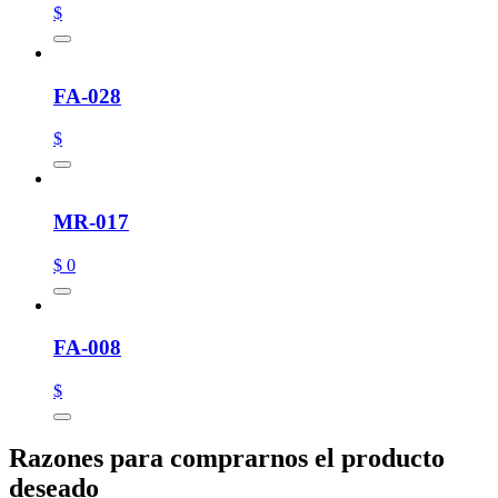
$
FA-028
$
MR-017
$ 0
FA-008
$
Razones para comprarnos el producto
deseado