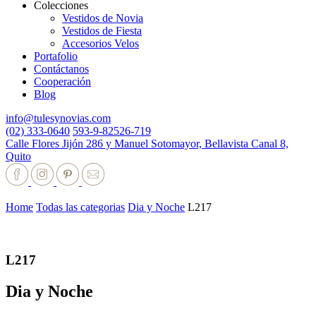
Colecciones
Vestidos de Novia
Vestidos de Fiesta
Accesorios Velos
Portafolio
Contáctanos
Cooperación
Blog
info@tulesynovias.com
(02) 333-0640
593-9-82526-719
Calle Flores Jijón 286 y Manuel Sotomayor, Bellavista Canal 8,
Quito
Home
Todas las categorias
Dia y Noche
L217
L217
Dia y Noche