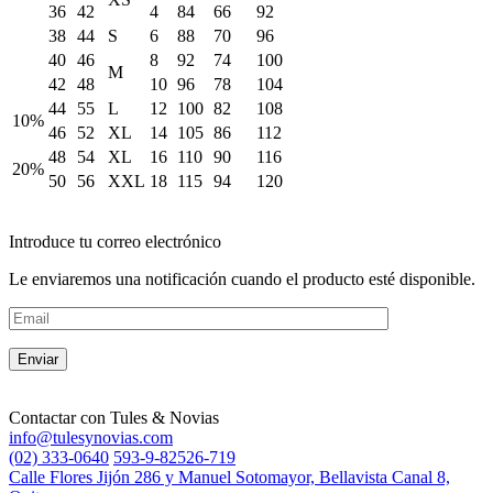
36
42
4
84
66
92
38
44
S
6
88
70
96
40
46
8
92
74
100
M
42
48
10
96
78
104
44
55
L
12
100
82
108
10%
46
52
XL
14
105
86
112
48
54
XL
16
110
90
116
20%
50
56
XXL
18
115
94
120
Introduce tu correo electrónico
Le enviaremos una notificación cuando el producto esté disponible.
Contactar con
Tules & Novias
info@tulesynovias.com
(02) 333-0640
593-9-82526-719
Calle Flores Jijón 286 y Manuel Sotomayor, Bellavista Canal 8,