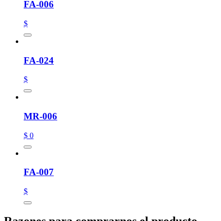
FA-006
$
FA-024
$
MR-006
$ 0
FA-007
$