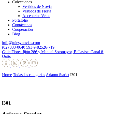
Colecciones
Vestidos de Novia
Vestidos de Fiesta
Accesorios Velos
Portafolio
Contáctanos
Cooperación
Blog
info@tulesynovias.com
(02) 333-0640
593-9-82526-719
Calle Flores Jijón 286 y Manuel Sotomayor, Bellavista Canal 8,
Quito
Home
Todas las categorias
Ariamo Starlet
l301
l301