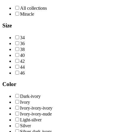
All collections
Miracle
Size
34
36
38
40
42
44
46
Color
Dark-ivory
Ivory
Ivory-ivory-ivory
Ivory-ivory-nude
Light-silver
Silver
Silver-dark-ivory