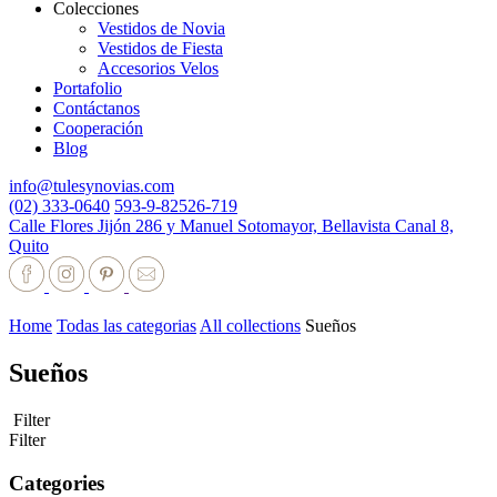
Colecciones
Vestidos de Novia
Vestidos de Fiesta
Accesorios Velos
Portafolio
Contáctanos
Cooperación
Blog
info@tulesynovias.com
(02) 333-0640
593-9-82526-719
Calle Flores Jijón 286 y Manuel Sotomayor, Bellavista Canal 8,
Quito
Home
Todas las categorias
All collections
Sueños
Sueños
Filter
Filter
Categories