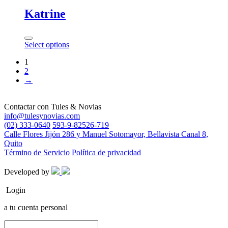
Katrine
Select options
1
2
→
Contactar con
Tules & Novias
info@tulesynovias.com
(02) 333-0640
593-9-82526-719
Calle Flores Jijón 286 y Manuel Sotomayor, Bellavista Canal 8,
Quito
Término de Servicio
Política de privacidad
Developed by
Login
a tu cuenta personal