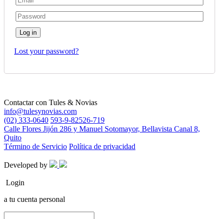
Log in
Lost your password?
Contactar con
Tules & Novias
info@tulesynovias.com
(02) 333-0640
593-9-82526-719
Calle Flores Jijón 286 y Manuel Sotomayor, Bellavista Canal 8,
Quito
Término de Servicio
Política de privacidad
Developed by
Login
a tu cuenta personal