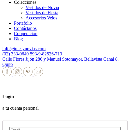
Colecciones
Vestidos de Novia
Vestidos de Fiesta
Accesorios Velos
Portafolio
Contáctanos
Cooperación
Blog
info@tulesynovias.com
(02) 333-0640
593-9-82526-719
Calle Flores Jijón 286 y Manuel Sotomayor, Bellavista Canal 8,
Quito
Login
a tu cuenta personal